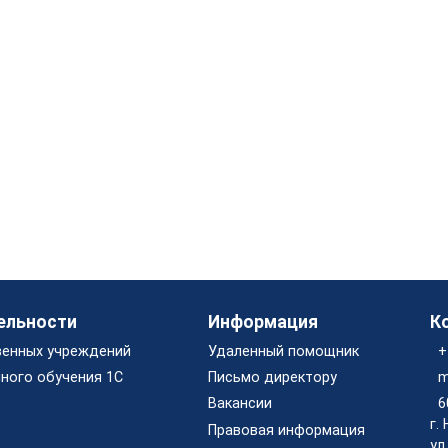
ельности
Информация
К
венных учреждений
Удаленный помощник
+
ного обучения 1С
Письмо директору
m
Вакансии
6
г.
Правовая информация
ул