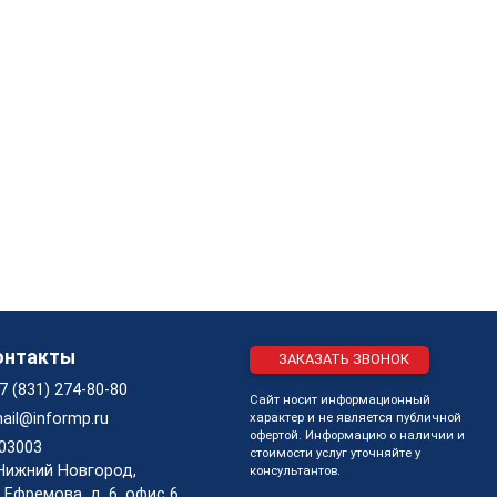
онтакты
ЗАКАЗАТЬ ЗВОНОК
7 (831) 274-80-80
Сайт носит информационный
ail@informp.ru
характер и не является публичной
офертой. Информацию о наличии и
03003
стоимости услуг уточняйте у
 Нижний Новгород,
консультантов.
. Ефремова, д. 6, офис 6