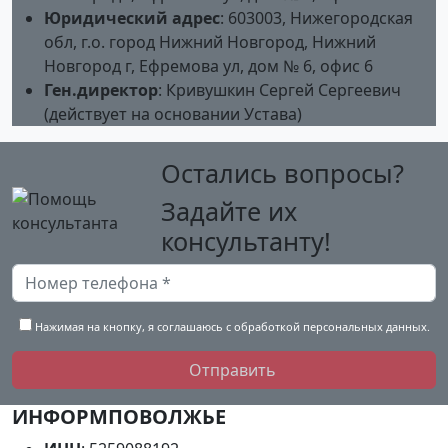
Юридический адрес
:
603003, Нижегородская
обл, г.о. город Нижний Новгород, Нижний
Новгород г, Ефремова ул, дом № 6, офис 6
Ген.директор
: Кривушкин Сергей Сергеевич
(действует на основании Устава)
Остались вопросы?
Задайте их
консультанту!
Нажимая на кнопку, я соглашаюсь с обработкой персональных данных.
Отправить
ИНФОРМПОВОЛЖЬЕ