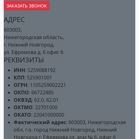
ЗАКАЗАТЬ ЗВОНОК
АДРЕС
603003,
Нижегородская область,
г. Нижний Новгород,
ул. Ефремова д. 6 офис 6
РЕКВИЗИТЫ
ИНН
: 5259088192
КПП
: 525901001
ОГРН
: 1105259002221
ОКПО
: 66722485
ОКВЭД
: 62.0, 62.01
ОКТМО
: 22701000
ОКАТО
: 22041000000
Фактический адрес
:
603003, Нижегородская
обл, г.о. город Нижний Новгород, Нижний
Новгород г, Ефремова ул, дом № 6, офис 6