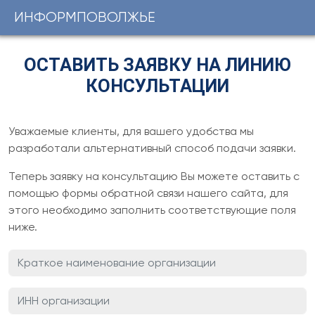
ИНФОРМПОВОЛЖЬЕ
Поддержка
государственных
учреждений
ИНФОРМПОВОЛЖЬЕ
ОСТАВИТЬ ЗАЯВКУ НА ЛИНИЮ
Центр
Регистрационный
КОНСУЛЬТАЦИИ
номер
сертифицированного
сертификата:
обучения
ЦКБ
37331-
1С
0251
Уважаемые клиенты, для вашего удобства мы
от
24.01.2014г.
разработали альтернативный способ подачи заявки.
Youtube-
Теперь заявку на консультацию Вы можете оставить с
канал
помощью формы обратной связи нашего сайта, для
этого необходимо заполнить соответствующие поля
Telegram-
ниже.
канал
КОНТАКТЫ
+7
(831)