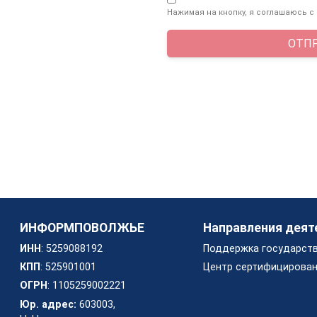
Нажимая на кнопку, я соглашаюсь с
ОТП
ИНФОРМПОВОЛЖЬЕ
Направления деят
ИНН
: 5259088192
Поддержка государст
КПП
: 525901001
Центр сертифицирован
ОГРН
: 1105259002221
Юр. адрес:
603003,