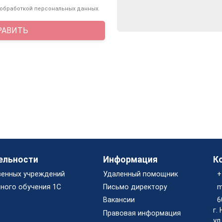
 обработкой персональных данных.
РАВИТЬ
ельности
Информация
К
венных учреждений
Удаленный помощник
+
ного обучения 1С
Письмо директору
m
Вакансии
6
г.
Правовая информация
ул