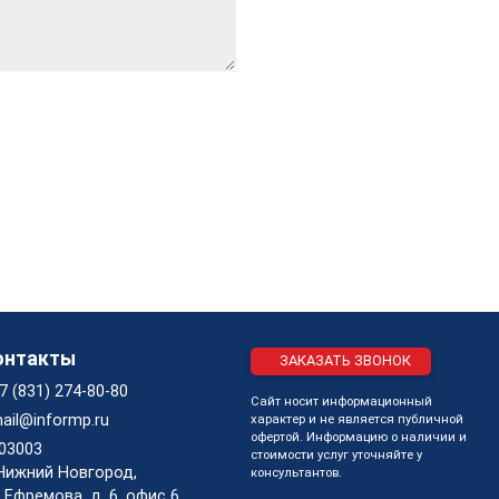
онтакты
ЗАКАЗАТЬ ЗВОНОК
7 (831) 274-80-80
Сайт носит информационный
ail@informp.ru
характер и не является публичной
офертой. Информацию о наличии и
03003
стоимости услуг уточняйте у
 Нижний Новгород,
консультантов.
. Ефремова, д. 6, офис 6